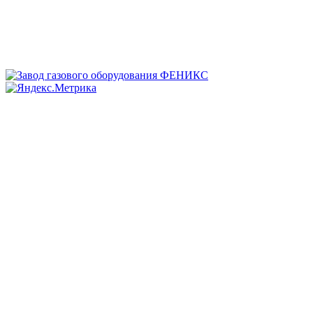
+7(8452) 400-993 (отдел продаж)
Заявки принимаются:
zakaz@zavod-grpsh.ru