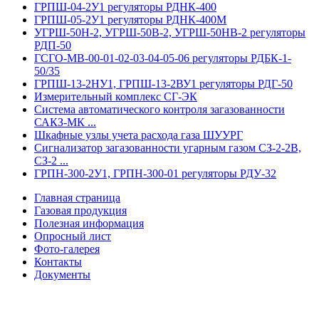
ГРПШ-04-2У1 регуляторы РДНК-400
ГРПШ-05-2У1 регуляторы РДНК-400М
УГРШ-50Н-2, УГРШ-50В-2, УГРШ-50НВ-2 регуляторы
РДП-50
ГСГО-МВ-00-01-02-03-04-05-06 регуляторы РДБК-1-
50/35
ГРПШ-13-2НУ1, ГРПШ-13-2ВУ1 регуляторы РДГ-50
Измерительный комплекс СГ-ЭК
Система автоматического контроля загазованности
САКЗ-МК ...
Шкафные узлы учета расхода газа ШУУРГ
Сигнализатор загазованности угарным газом СЗ-2-2В,
СЗ-2 ...
ГРПН-300-2У1, ГРПН-300-01 регуляторы РДУ-32
Главная страница
Газовая продукция
Полезная информация
Опросный лист
Фото-галерея
Контакты
Документы
Контакты
: