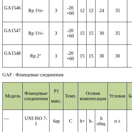
GA1546
-20
Rp 1¼»
3
12
12
24
35
+60
GA1547
-20
Rp 1½»
3
15
15
30
35
+60
GA1548
-20
Rp 2″
3
15
15
30
30
+60
GAF : Фланцевые соединения
P1
Фланцевые
Осевая
Модель
Темп.
Угловая
Б
соединения
компенсация
макс.
—
UNI ISO 7-
h
бар
С
h+
h-
α ±
1
общ.