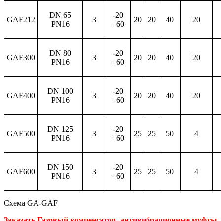
DN 65
-20
GAF212
3
20
20
40
20
PN16
+60
DN 80
-20
GAF300
3
20
20
40
20
PN16
+60
DN 100
-20
GAF400
3
20
20
40
20
PN16
+60
DN 125
-20
GAF500
3
25
25
50
4
PN16
+60
DN 150
-20
GAF600
3
25
25
50
4
PN16
+60
Схема
GA-GAF
Заказать Газовый компенсатор, антивибрационные муфты