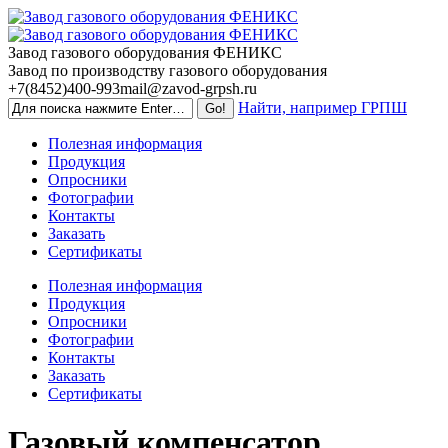
Skip
to
content
Завод газового оборудования ФЕНИКС
Завод по производству газового оборудования
+7(8452)400-993
mail@zavod-grpsh.ru
Найти, например ГРПШ
Полезная информация
Продукция
Опросники
Фотографии
Контакты
Заказать
Сертификаты
Полезная информация
Продукция
Опросники
Фотографии
Контакты
Заказать
Сертификаты
Газовый компенсатор,