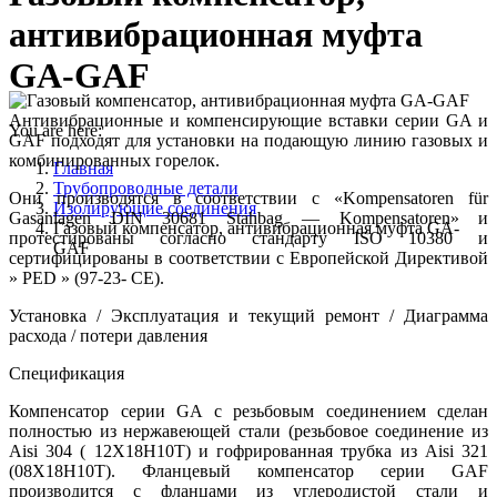
антивибрационная муфта
GA-GAF
Антивибрационные и компенсирующие вставки серии GA и
You are here:
GAF подходят для установки на подающую линию газовых и
комбинированных горелок.
Главная
Трубопроводные детали
Они производятся в соответствии с «Kompensatoren für
Изолирующие соединения
Gasanlagen DIN 30681 Stahbag — Kompensatoren» и
Газовый компенсатор, антивибрационная муфта GA-
протестированы согласно стандарту ISO 10380 и
GAF
сертифицированы в соответствии с Европейской Директивой
» PED » (97-23- CE).
Установка / Эксплуатация и текущий ремонт / Диаграмма
расхода / потери давления
Спецификация
Компенсатор серии GA с резьбовым соединением сделан
полностью из нержавеющей стали (резьбовое соединение из
Aisi 304 ( 12Х18Н10Т) и гофрированная трубка из Aisi 321
(08Х18Н10Т). Фланцевый компенсатор серии GAF
производится с фланцами из углеродистой стали и