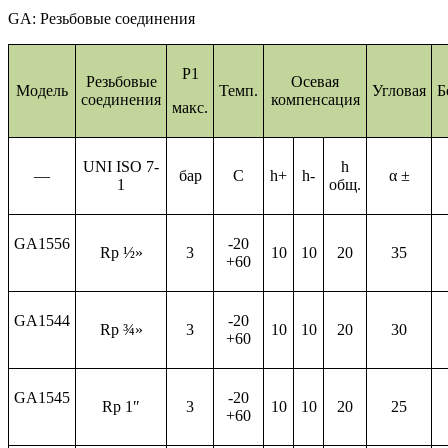
GA: Резьбовые соединения
P1
Резьбовые
Осевая
Модель
Темп.
Угловая
Б
соединения
компенсация
макс.
UNI ISO 7-
h
—
бар
С
h+
h-
α ±
1
общ.
GA1556
-20
Rp ½»
3
10
10
20
35
+60
GA1544
-20
Rp ¾»
3
10
10
20
30
+60
GA1545
-20
Rp 1″
3
10
10
20
25
+60