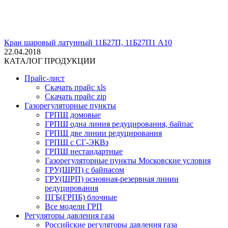
Кран шаровый латунный 11Б27П, 11Б27П1 А10
22.04.2018
КАТАЛОГ ПРОДУКЦИИ
Прайс-лист
Скачать прайс xls
Скачать прайс zip
Газорегуляторные пункты
ГРПШ домовые
ГРПШ одна линия редуцирования, байпас
ГРПШ две линии редуцирования
ГРПШ с СГ-ЭКВз
ГРПШ нестандартные
Газорегуляторные пункты Московские условия
ГРУ(ШРП) с байпасом
ГРУ(ШРП) основная-резервная линии
редуцирования
ПГБ(ГРПБ) блочные
Все модели ГРП
Регуляторы давления газа
Российские регуляторы давления газа