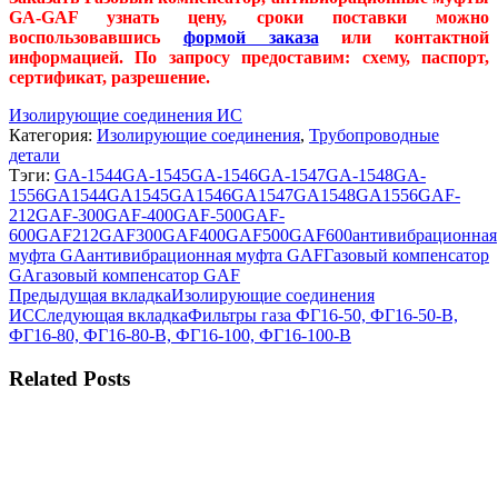
GA-GAF узнать цену, сроки поставки можно
воспользовавшись
формой заказа
или контактной
информацией. По запросу предоставим: схему, паспорт,
сертификат, разрешение.
Изолирующие соединения ИС
Категория:
Изолирующие соединения
,
Трубопроводные
детали
Тэги:
GA-1544
GA-1545
GA-1546
GA-1547
GA-1548
GA-
1556
GA1544
GA1545
GA1546
GA1547
GA1548
GA1556
GAF-
212
GAF-300
GAF-400
GAF-500
GAF-
600
GAF212
GAF300
GAF400
GAF500
GAF600
антивибрационная
муфта GA
антивибрационная муфта GAF
Газовый компенсатор
GA
газовый компенсатор GAF
Навигация
Предыдущая
Предыдущая вкладка
Изолирующие соединения
вкладка
Следующая
ИС
Следующая вкладка
Фильтры газа ФГ16-50, ФГ16-50-В,
по
вкладка
ФГ16-80, ФГ16-80-В, ФГ16-100, ФГ16-100-В
комментариям
Related Posts