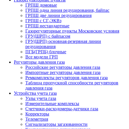
ГРПШ домовые
ГРПШ одна линия редуцирования, байпас
ГРПШ две линии редуцирования
ГРПШ с СГ-ЭКВз
ГРПШ нестандартные
Газорегуляторные пункты Московские условия
ГРУ(ШРП) с байпасом
ГРУ(ШРП) основная-резервная линии
редуцирования
ПГБ(ГРПБ) блочные
Все модели ГРП
Регуляторы давления газа
Российские регуляторы давления газа
Импортные регуляторы давления газа
Ремкомплекты регуляторов давления газа
Таблица пропускной способности регуляторов
давления газа
Устройства учета газа
Узлы учета газа
Измерительные комплексы
Счетчики-расходомеры-датчики газа
Корректоры
Телеметрия
Сигнализаторы загазованности