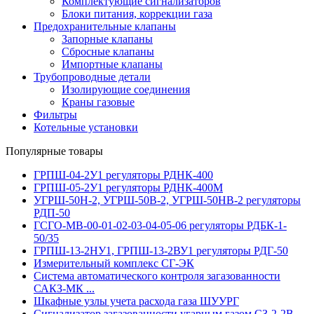
Комплектующие сигнализаторов
Блоки питания, коррекции газа
Предохранительные клапаны
Запорные клапаны
Сбросные клапаны
Импортные клапаны
Трубопроводные детали
Изолирующие соединения
Краны газовые
Фильтры
Котельные установки
Популярные товары
ГРПШ-04-2У1 регуляторы РДНК-400
ГРПШ-05-2У1 регуляторы РДНК-400М
УГРШ-50Н-2, УГРШ-50В-2, УГРШ-50НВ-2 регуляторы
РДП-50
ГСГО-МВ-00-01-02-03-04-05-06 регуляторы РДБК-1-
50/35
ГРПШ-13-2НУ1, ГРПШ-13-2ВУ1 регуляторы РДГ-50
Измерительный комплекс СГ-ЭК
Система автоматического контроля загазованности
САКЗ-МК ...
Шкафные узлы учета расхода газа ШУУРГ
Сигнализатор загазованности угарным газом СЗ-2-2В,