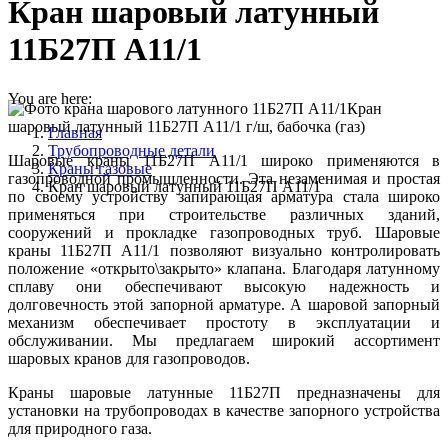
Кран шаровый латунный
11Б27П А11/1
You are here:
Кран
шаровый латунный 11Б27П А11/1 г/ш, бабочка (газ)
Главная
Трубопроводные детали
Шаровые краны 11Б27П А11/1 широко применяются в
Краны газовые
газопроводной промышленности. Эта незаменимая и простая
Кран шаровый латунный 11Б27П А11/1
по своему устройству запирающая арматура стала широко
применяться при строительстве различных зданий,
сооружений и прокладке газопроводных труб. Шаровые
краны 11Б27П А11/1 позволяют визуально контролировать
положение «открыто\закрыто» клапана. Благодаря латунному
сплаву они обеспечивают высокую надежность и
долговечность этой запорной арматуре. А шаровой запорный
механизм обеспечивает простоту в эксплуатации и
обслуживании. Мы предлагаем широкий ассортимент
шаровых кранов для газопроводов.
Краны шаровые латунные 11Б27П предназначены для
установки на трубопроводах в качестве запорного устройства
для природного газа.