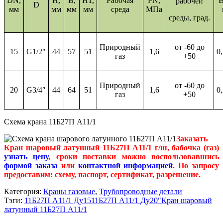
DN,
H,
В,
Н1,
Рабочая
PN,
В
рабочей
D
мм
мм
мм
мм
среда
МПа
среды, град.
Природный
от -60 до
15
G1/2″
44
57
51
1,6
0
газ
+50
Природный
от -60 до
20
G3/4″
44
64
51
1,6
0
газ
+50
Схема крана 11Б27П А11/1
Заказать
Кран шаровый латунный 11Б27П А11/1 г/ш, бабочка (газ)
узнать цену
, сроки поставки можно воспользовавшись
формой заказа
или
контактной информацией
. По запросу
предоставим: схему, паспорт, сертификат, разрешение.
Категория:
Краны газовые
,
Трубопроводные детали
Тэги:
11Б27П А11/1 Ду15
11Б27П А11/1 Ду20"
Кран шаровый
латунный 11Б27П А11/1