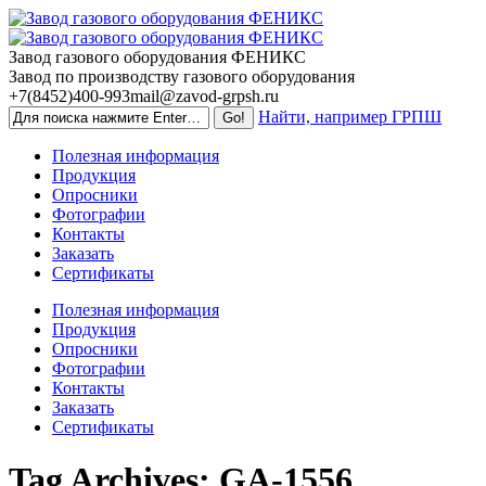
Skip
to
content
Завод газового оборудования ФЕНИКС
Завод по производству газового оборудования
+7(8452)400-993
mail@zavod-grpsh.ru
Найти, например ГРПШ
Полезная информация
Продукция
Опросники
Фотографии
Контакты
Заказать
Сертификаты
Полезная информация
Продукция
Опросники
Фотографии
Контакты
Заказать
Сертификаты
Tag Archives:
GA-1556