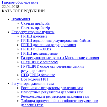
Газовое оборудование
22.04.2018
КАТАЛОГ ПРОДУКЦИИ
Прайс-лист
Скачать прайс xls
Скачать прайс zip
Газорегуляторные пункты
ГРПШ домовые
ГРПШ одна линия редуцирования, байпас
ГРПШ две линии редуцирования
ГРПШ с СГ-ЭКВз
ГРПШ нестандартные
Газорегуляторные пункты Московские условия
ГРУ(ШРП) с байпасом
ГРУ(ШРП) основная-резервная линии
редуцирования
ПГБ(ГРПБ) блочные
Все модели ГРП
Регуляторы давления газа
Российские регуляторы давления газа
Импортные регуляторы давления газа
Ремкомплекты регуляторов давления газа
Таблица пропускной способности регуляторов
давления газа