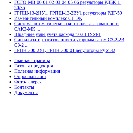
ГСГО-МВ-00-01-02-03-04-05-06 регуляторы РДБК-1-
50/35
ГРПШ-13-2НУ1, ГРПШ-13-2ВУ1 регуляторы РДГ-50
Измерительный комплекс СГ-ЭК
Система автоматического контроля загазованности
САКЗ-МК ...
Шкафные узлы учета расхода газа ШУУРГ
Сигнализатор загазованности угарным газом СЗ-2-2В,
СЗ-2 ...
ГРПН-300-2У1, ГРПН-300-01 регуляторы РДУ-32
Главная страница
Газовая продукция
Полезная информация
Опросный лист
Фото-галерея
Контакты
Документы
Контакты
:
+7(8452) 400-993 (отдел продаж)
Заявки принимаются:
zakaz@zavod-grpsh.ru