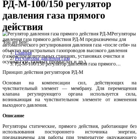
РД-М-100/150 регулятор
давления газа прямого
действия
Регуляторы
давления газа прямого действия РД-М предназначены для
You are here:
автоматического регулирования давления газа «после себя» на
объектах магистральных газопроводов высокого давления
Главная
(газораспределительных станциях, установках очистки и
Регуляторы давления газа
осушки газа, газовых промыслах и др.).
РД-М-100/150 регулятор давления газа прямого…
Принцип действия регуляторов РД-М
Основан на компенсации сил, действующих на
чувствительный элемент — мембрану. Для перемещения
клапана регулирующего органа используется сила,
возникающая на чувствительном элементе от изменения
выходного давления.
Описание
Регуляторы статические, прямого действия, работающие без
использования постороннего источника энергии,
предназначены для работы при температуре окружающего