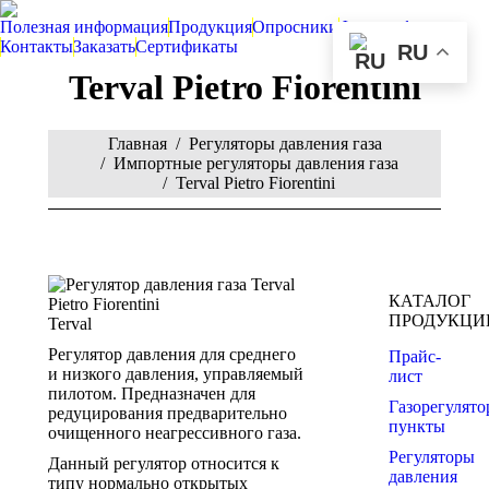
Полезная информация
Продукция
Опросники
Фотографии
Контакты
Заказать
Сертификаты
RU
Terval Pietro Fiorentini
You are here:
Главная
Регуляторы давления газа
Импортные регуляторы давления газа
Terval Pietro Fiorentini
КАТАЛОГ
ПРОДУКЦИ
Terval
Регулятор давления для среднего
Прайс-
и низкого давления, управляемый
лист
пилотом. Предназначен для
Газорегулят
редуцирования предварительно
пункты
очищенного неагрессивного газа.
Регуляторы
Данный регулятор относится к
давления
типу нормально открытых