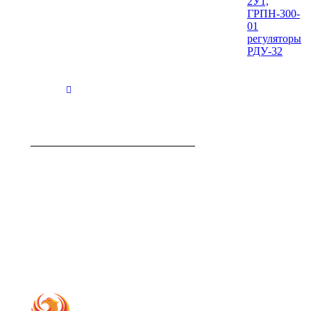
2У1,
ГРПН-300-
01
регуляторы
РДУ-32