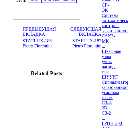
Тэги:
Terval
Terval Pietro Fiorentini
СГ-
ЭК
Система
автоматическ
Навигация
контроля
по
ПРЕДЫДУЩАЯ
СЛЕДУЮЩАЯ
загазованнос
ВКЛАДКА
ВКЛАДКА
САКЗ-
комментариям
Предыдущая
Следующая
STAFLUX-185
STAFLUX-187
МК
вкладка
вкладка
Pietro Fiorentini
Pietro Fiorentini
...
Шкафные
узлы
учета
расхода
газа
Related Posts
ШУУРГ
Сигнализато
загазованнос
угарным
газом
СЗ-2-
2В,
СЗ-2
...
ГРПН-300-