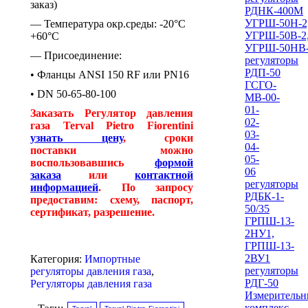
заказ)
РДНК-400М
УГРШ-50Н-2
— Температура окр.среды: -20°C
УГРШ-50В-2
+60°C
УГРШ-50НВ
— Присоединение:
регуляторы
РДП-50
• Фланцы ANSI 150 RF или PN16
ГСГО-
• DN 50-65-80-100
МВ-00-
01-
Заказать Регулятор давления
02-
газа Terval Pietro Fiorentini
03-
узнать цену
, сроки
04-
поставки можно
05-
воспользовавшись
формой
06
заказа
или
контактной
регуляторы
информацией
. По запросу
РДБК-1-
предоставим: схему, паспорт,
50/35
сертификат, разрешение.
ГРПШ-13-
2НУ1,
ГРПШ-13-
2ВУ1
Категория:
Импортные
регуляторы
регуляторы давления газа
,
РДГ-50
Регуляторы давления газа
Измеритель
комплекс