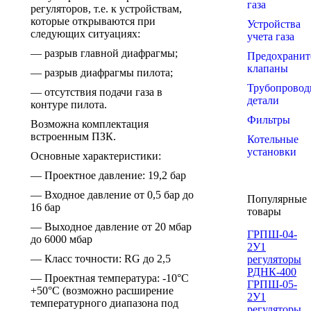
газа
регуляторов, т.е. к устройствам,
которые открываются при
Устройства
следующих ситуациях:
учета газа
— разрыв главной диафрагмы;
Предохранит
клапаны
— разрыв диафрагмы пилота;
Трубопровод
— отсутствия подачи газа в
детали
контуре пилота.
Фильтры
Возможна комплектация
встроенным ПЗК.
Котельные
установки
Основные характеристики:
— Проектное давление: 19,2 бар
— Входное давление от 0,5 бар до
Популярные
16 бар
товары
— Выходное давление от 20 мбар
ГРПШ-04-
до 6000 мбар
2У1
— Класс точности: RG до 2,5
регуляторы
РДНК-400
— Проектная температура: -10°C
ГРПШ-05-
+50°C (возможно расширение
2У1
температурного диапазона под
регуляторы