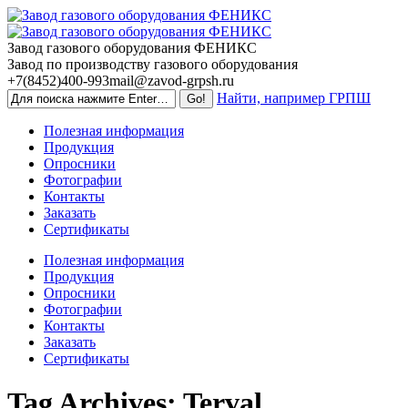
Skip
to
content
Завод газового оборудования ФЕНИКС
Завод по производству газового оборудования
+7(8452)400-993
mail@zavod-grpsh.ru
Найти, например ГРПШ
Полезная информация
Продукция
Опросники
Фотографии
Контакты
Заказать
Сертификаты
Полезная информация
Продукция
Опросники
Фотографии
Контакты
Заказать
Сертификаты
Tag Archives:
Terval