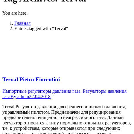
You are here:
Главная
Entries tagged with "Terval"
Terval Pietro Fiorentini
Импортные регуляторы давления газа
,
Регуляторы давления
газа
By
admin
22.04.2018
Terval Регулятор давления для среднего и низкого давления,
управляемый пилотом. Предназначен для редуцирования
предварительно очищенного неагрессивного газа. Данный
регулятор относится к типу нормально открытых регуляторов,
т.е. к устройствам, которые открываются при следующих
ситуациях: — разрыв главной диафрагмы; — разрыв