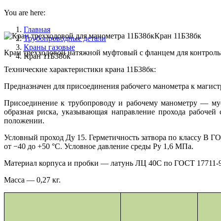
You are here:
Главная
Кран 11Б38бк
Трубопроводные детали
Краны газовые
Кран трехходовой натяжной муфтовый с фланцем для контроль
Кран 11Б38бк
Технические характеристики крана 11Б38бк:
Предназначен для присоединения рабочего манометра к магист
Присоединение к трубопроводу и рабочему манометру — муф
образная риска, указывающая направление прохода рабочей
положении.
Условный проход Ду 15. Герметичность затвора по классу В Г
от −40 до +50 °С. Условное давление среды Ру 1,6 МПа.
Материал корпуса и пробки — латунь ЛЦ 40С по ГОСТ 17711-9
Масса — 0,27 кг.