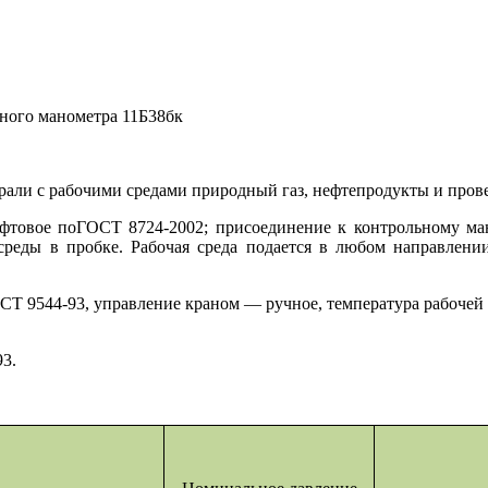
ного манометра 11Б38бк
рали с рабочими средами природный газ, нефтепродукты и пров
товое поГОСТ 8724-2002; присоединение к контрольному ман
 среды в пробке. Рабочая среда подается в любом направлени
ОСТ 9544-93, управление краном — ручное, температура рабоче
3.