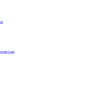
ия
ения газа