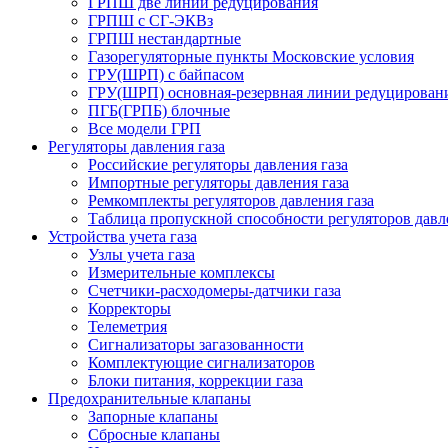
ГРПШ две линии редуцирования
ГРПШ с СГ-ЭКВз
ГРПШ нестандартные
Газорегуляторные пункты Московские условия
ГРУ(ШРП) с байпасом
ГРУ(ШРП) основная-резервная линии редуцирован
ПГБ(ГРПБ) блочные
Все модели ГРП
Регуляторы давления газа
Российские регуляторы давления газа
Импортные регуляторы давления газа
Ремкомплекты регуляторов давления газа
Таблица пропускной способности регуляторов давл
Устройства учета газа
Узлы учета газа
Измерительные комплексы
Счетчики-расходомеры-датчики газа
Корректоры
Телеметрия
Сигнализаторы загазованности
Комплектующие сигнализаторов
Блоки питания, коррекции газа
Предохранительные клапаны
Запорные клапаны
Сбросные клапаны