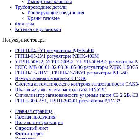
Импортные клапаны
Трубопроводные детали
Изолирующие соединения
Краны газовые
Фильтры
Котельные установки
Популярные товары
ГРПШ-04-2У1 регуляторы РДНК-400
ГРПШ-05-2У1 регуляторы РДНК-400М
УГРШ-50Н-2, УГРШ-50В-2, УГРШ-50НВ-2 регуляторы Р
ГСГО-МВ-00-01-02-03-04-05-06 регуляторы РДБК-1-50/35
ГРПШ-13-2НУ1, ГРПШ-13-2ВУ1 регуляторы РДГ-50
Измерительный комплекс СГ-ЭК
Система автоматического контроля загазованности САКЗ-
Шкафные узлы учета расхода газа ШУУРГ
Сигнализатор загазованности угарным газом СЗ-2-2В, СЗ-2
ГРПН-300-2У1, ГРПН-300-01 регуляторы РДУ-32
Главная страница
Газовая продукция
Полезная информация
Опросный лист
Фото-галерея