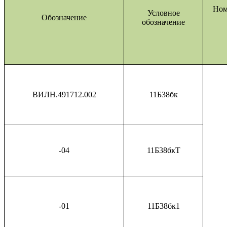
Ном
Условное
Обозначение
обозначение
ВИЛН.491712.002
11Б38бк
-04
11Б38бкТ
-01
11Б38бк1