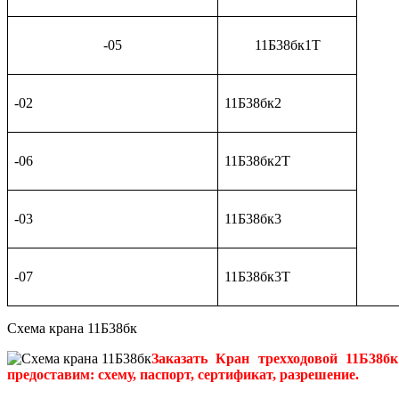
-05
11Б38бк1Т
-02
11Б38бк2
-06
11Б38бк2Т
-03
11Б38бк3
-07
11Б38бк3Т
Схема крана 11Б38бк
Заказать Кран трехходовой 11Б38
предоставим: схему, паспорт, сертификат, разрешение.