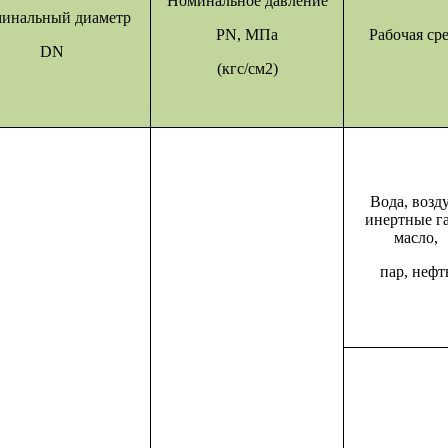
Номинальное давление
инальный диаметр
PN, МПа
Рабочая ср
DN
(кгс/см2)
Вода, возду
инертные г
масло,
пар, нефт