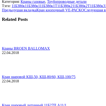
Категория:
Краны газовые
,
Трубопроводные детали
Тэги:
11Б38бк
11Б38бк1
11Б38бк1Т
11Б38бк2
11Б38бк2Т
11Б38бк3
Навигация
Предыдущая
Предыдущая вкладка
Кран кнопочный VE-РАСКО
Следующая в
вкладка
по
Related Posts
комментариям
Краны BROEN BALLOMAX
22.04.2018
Кран шаровой КШ-50, КШ-80/60, КШ-100/75
22.04.2018
Кран шаровый латунный 11Б27П А11/1