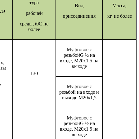
тура
Вид
Масса,
еда
рабочей
присоединения
кг, не более
среды, t0С не
более
Муфтовое с
резьбойG ½ на
входе, М20х1,5 на
х,
выходе
азы
130
ь
Муфтовое с
резьбой на входе и
выходе М20х1,5
Муфтовое с
резьбойG ½ на
входе, М20х1,5 на
выходе