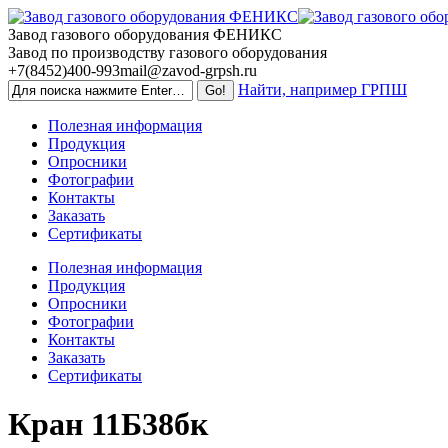
Skip
to
Завод газового оборудования ФЕНИКС
content
Завод по производству газового оборудования
+7(8452)400-993
mail@zavod-grpsh.ru
Найти, например ГРПШ
Полезная информация
Продукция
Опросники
Фотографии
Контакты
Заказать
Сертификаты
Полезная информация
Продукция
Опросники
Фотографии
Контакты
Заказать
Сертификаты
Кран 11Б38бк