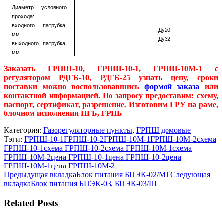
Диаметр условного
прохода:
входного патрубка,
Ду20
мм
Ду32
выходного патрубка,
мм
Заказать ГРПШ-10, ГРПШ-10-1, ГРПШ-10М-1 с
регулятором РДГБ-10, РДГБ-25 узнать цену, сроки
поставки можно воспользовавшись
формой заказа
или
контактной информацией. По запросу предоставим: схему,
паспорт, сертификат, разрешение. Изготовим ГРУ на раме,
блочном исполнении ПГБ, ГРПБ
Категория:
Газорегуляторные пункты
,
ГРПШ домовые
Тэги:
ГРПШ-10-1
ГРПШ-10-2
ГРПШ-10М-1
ГРПШ-10М-2
схема
ГРПШ-10-1
схема ГРПШ-10-2
схема ГРПШ-10М-1
схема
ГРПШ-10М-2
цена ГРПШ-10-1
цена ГРПШ-10-2
цена
ГРПШ-10М-1
цена ГРПШ-10М-2
Навигация
Предыдущая
Предыдущая вкладка
Блок питания БПЭК-02/МТ
Следующая
Следующая
вкладка
вкладка
Блок питания БПЭК-03, БПЭК-03/Ш
по
вкладка
комментариям
Related Posts