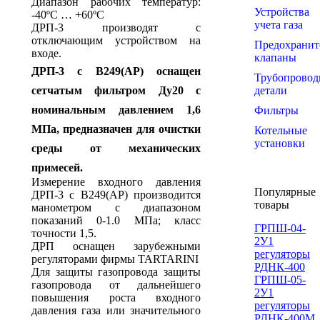
Диапазон рабочих температур:
Устройства
-40ºС … +60ºС
учета газа
ДРП-3 производят с
отключающим устройством на
Предохранит
входе.
клапаны
ДРП-3 с B249(АР) оснащен
Трубопровод
сетчатым фильтром Ду20 с
детали
номинальным давлением 1,6
Фильтры
МПа, предназначен для очистки
Котельные
установки
среды от механических
примесей.
Измерение входного давления
Популярные
ДРП-3 с B249(АР) производится
товары
манометром с диапазоном
показаний 0-1.0 МПа; класс
ГРПШ-04-
точности 1,5.
2У1
ДРП оснащен зарубежными
регуляторы
регуляторами фирмы TARTARINI
РДНК-400
Для защиты газопровода защиты
ГРПШ-05-
газопровода от дальнейшего
2У1
повышения роста входного
регуляторы
давления газа или значительного
РДНК-400М