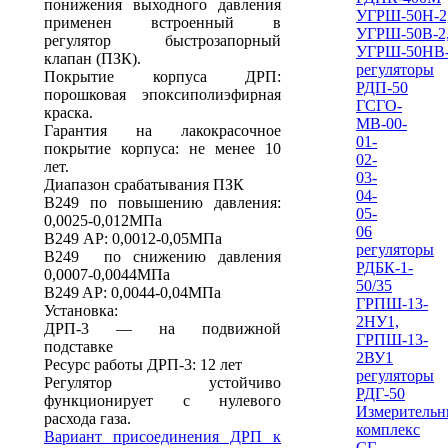
понижения выходного давления
УГРШ-50Н-2
применен встроенный в
УГРШ-50В-2
регулятор быстрозапорный
УГРШ-50НВ
клапан (ПЗК).
регуляторы
Покрытие корпуса ДРП:
РДП-50
порошковая эпоксиполиэфирная
ГСГО-
краска.
МВ-00-
Гарантия на лакокрасочное
01-
покрытие корпуса: не менее 10
02-
лет.
03-
Диапазон срабатывания ПЗК
04-
В249 по повышению давления:
05-
0,0025-0,012МПа
06
В249 AP: 0,0012-0,05МПа
регуляторы
B249 по снижению давления
РДБК-1-
0,0007-0,0044МПа
50/35
B249 AP: 0,0044-0,04МПа
ГРПШ-13-
Установка:
2НУ1,
ДРП-3 — на подвижной
ГРПШ-13-
подставке
2ВУ1
Ресурс работы ДРП-3: 12 лет
регуляторы
Регулятор устойчиво
РДГ-50
функционирует с нулевого
Измеритель
расхода газа.
комплекс
Вариант присоединения ДРП к
СГ-