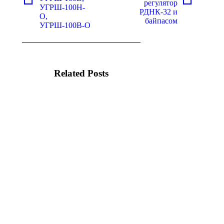
Предыдущая
Следующая
регулятор
УГРШ-100Н-
вкладка
вкладка
РДНК-32 и
О,
байпасом
УГРШ-100В-О
Related Posts