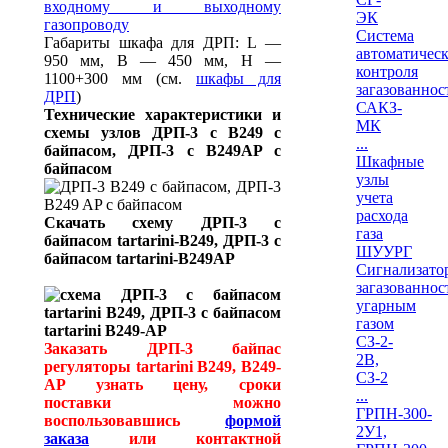
входному и выходному
ЭК
газопроводу
Система
Габариты шкафа для ДРП: L —
автоматическ
950 мм, В — 450 мм, Н —
контроля
1100+300 мм (см.
шкафы для
загазованнос
ДРП
)
САКЗ-
Технические характеристики и
МК
схемы узлов ДРП-3 c B249 с
...
байпасом, ДРП-3 c B249AP с
Шкафные
байпасом
узлы
учета
расхода
Скачать схему ДРП-3 с
газа
байпасом
tartarini-
B249, ДРП-3 с
ШУУРГ
байпасом
tartarini-
B249AP
Сигнализато
загазованнос
угарным
газом
СЗ-2-
Заказать ДРП-3 байпас
2В,
регуляторы tartarini B249, B249-
СЗ-2
AP узнать цену, сроки
...
поставки можно
ГРПН-300-
воспользовавшись
формой
2У1,
заказа
или контактной