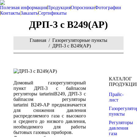
Полезная информация
Продукция
Опросники
Фотографии
Контакты
Заказать
Сертификаты
ДРП-3 с B249(АР)
You are here:
Главная
Газорегуляторные пункты
ДРП-3 с B249(АР)
КАТАЛОГ
Домовый газорегуляторный
ПРОДУКЦИ
пункт ДРП-3 с байпасом
регуляторы
tartarini
B249, ДРП-3 с
Прайс-
байпасом регуляторы
лист
tartarini
B249-AP предназначается
Газорегулят
для снижения давления
пункты
распределяемого газа с высокого
и среднего до низкого давления,
Регуляторы
необходимого для работы
давления
бытовых газовых приборов.
газа