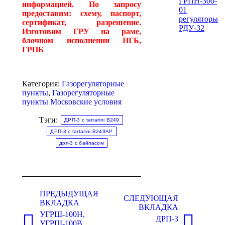
ГРПН-300-
информацией. По запросу
01
предоставим: схему, паспорт,
регуляторы
сертификат, разрешение.
РДУ-32
Изготовим ГРУ на раме,
блочном исполнении ПГБ,
ГРПБ
Категория:
Газорегуляторные
пункты
,
Газорегуляторные
пункты Московские условия
Тэги:
ДРП-3 с tartarini B249
ДРП-3 с tartarini B249AP
дрп-3 с байпасом
Навигация
по
ПРЕДЫДУЩАЯ
СЛЕДУЮЩАЯ
ВКЛАДКА
комментариям
ВКЛАДКА
УГРШ-100Н,
ДРП-3
УГРШ-100В,