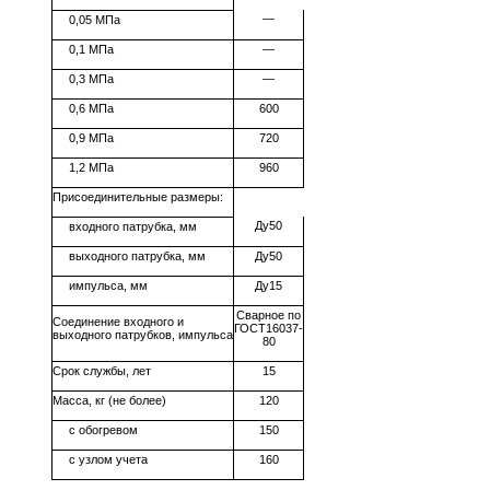
—
0,05 МПа
0,1 МПа
—
0,3 МПа
—
0,6 МПа
600
0,9 МПа
720
1,2 МПа
960
Присоединительные размеры:
Ду50
входного патрубка, мм
выходного патрубка, мм
Ду50
импульса, мм
Ду15
Сварное по
Соединение входного и
ГОСТ16037-
выходного патрубков, импульса
80
Срок службы, лет
15
Масса, кг (не более)
120
с обогревом
150
с узлом учета
160