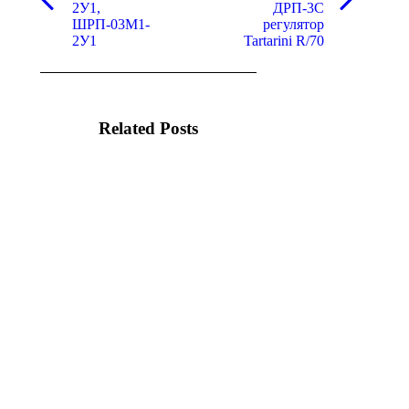
Предыдущая
Следующая
2У1,
ДРП-3С
вкладка
вкладка
ШРП-03М1-
регулятор
2У1
Tartarini R/70
Related Posts