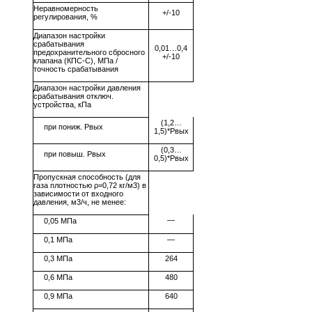
Неравномерность
+/-10
регулирования, %
Диапазон настройки
срабатывания
0,01…0,4
предохранительного сбросного
+/-10
клапана (КПС-С), МПа /
точность срабатывания
Диапазон настройки давления
срабатывания отключ.
устройства, кПа
(1,2…
при пониж. Рвых
1,5)*Рвых
(0,3…
при повыш. Рвых
0,5)*Рвых
Пропускная способность (для
газа плотностью ρ=0,72 кг/м3) в
зависимости от входного
давления, м3/ч, не менее:
—
0,05 МПа
0,1 МПа
—
0,3 МПа
264
0,6 МПа
480
0,9 МПа
640