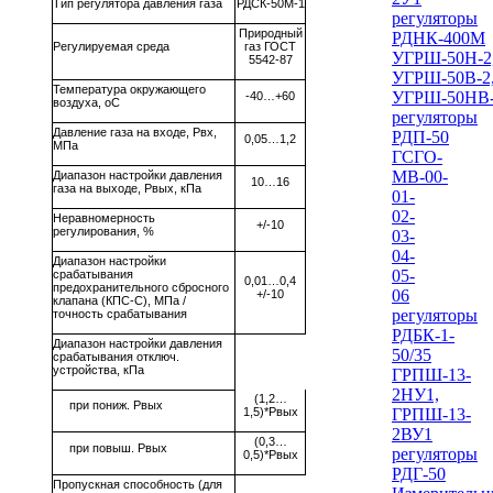
Тип регулятора давления газа
РДСК-50М-1
регуляторы
Природный
РДНК-400М
Регулируемая среда
газ ГОСТ
УГРШ-50Н-2
5542-87
УГРШ-50В-2
Температура окружающего
УГРШ-50НВ
-40…+60
воздуха, оС
регуляторы
Давление газа на входе, Рвх,
РДП-50
0,05…1,2
МПа
ГСГО-
МВ-00-
Диапазон настройки давления
10…16
газа на выходе, Рвых, кПа
01-
02-
Неравномерность
+/-10
регулирования, %
03-
04-
Диапазон настройки
05-
срабатывания
0,01…0,4
предохранительного сбросного
06
+/-10
клапана (КПС-С), МПа /
регуляторы
точность срабатывания
РДБК-1-
Диапазон настройки давления
50/35
срабатывания отключ.
устройства, кПа
ГРПШ-13-
2НУ1,
(1,2…
при пониж. Рвых
1,5)*Рвых
ГРПШ-13-
2ВУ1
(0,3…
при повыш. Рвых
регуляторы
0,5)*Рвых
РДГ-50
Пропускная способность (для