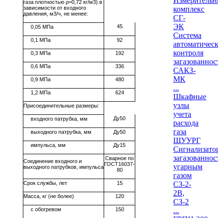
Измеритель
газа плотностью ρ=0,72 кг/м3) в
зависимости от входного
комплекс
давления, м3/ч, не менее:
СГ-
ЭК
45
0,05 МПа
Система
0,1 МПа
92
автоматическ
контроля
0,3 МПа
192
загазованнос
0,6 МПа
336
САКЗ-
МК
0,9 МПа
480
...
1,2 МПа
624
Шкафные
узлы
Присоединительные размеры:
учета
Ду50
входного патрубка, мм
расхода
газа
выходного патрубка, мм
Ду50
ШУУРГ
импульса, мм
Ду15
Сигнализато
загазованнос
Сварное по
Соединение входного и
ГОСТ16037-
угарным
выходного патрубков, импульса
80
газом
Срок службы, лет
15
СЗ-2-
2В,
Масса, кг (не более)
120
СЗ-2
с обогревом
150
...