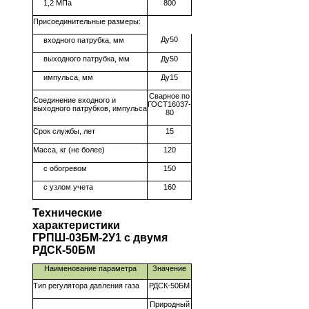
1,2 МПа
800
Присоединительные размеры:
Ду50
входного патрубка, мм
выходного патрубка, мм
Ду50
импульса, мм
Ду15
Сварное по
Соединение входного и
ГОСТ16037-
выходного патрубков, импульса
80
Срок службы, лет
15
Масса, кг (не более)
120
с обогревом
150
с узлом учета
160
Технические
характеристики
ГРПШ-03БМ-2У1 с двумя
РДСК-50БМ
Наименование параметра
Значение
Тип регулятора давления газа
РДСК-50БМ
Природный