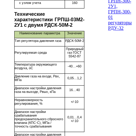
ГРПН-300-
с узлом учета
160
2У1,
ГРПН-300-
Технические
01
характеристики ГРПШ-03М2-
регуляторы
2У1 с двумя РДСК-50М-2
РДУ-32
Наименование параметра
Значение
Тип регулятора давления газа
РДСК-50М-2
Природный
Регулируемая среда
газ ГОСТ
5542-87
Температура окружающего
-40…+60
воздуха, оС
Давление газа на входе, Рвх,
0,05…1,2
МПа
Диапазон настройки давления
16…40
газа на выходе, Рвых, кПа
Неравномерность
+/-10
регулирования, %
Диапазон настройки
срабатывания
0,01…0,4
предохранительного сбросного
+/-10
клапана (КПС-С), МПа /
точность срабатывания
Диапазон настройки давления