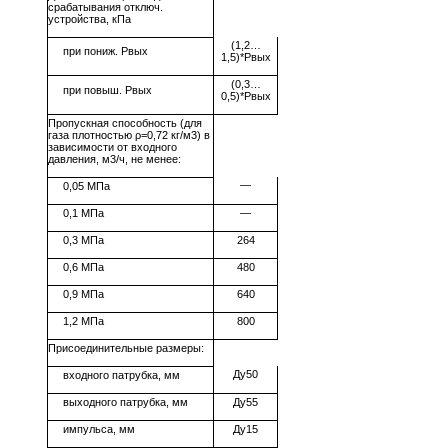
срабатывания отключ.
устройства, кПа
(1,2…
при пониж. Рвых
1,5)*Рвых
(0,3…
при повыш. Рвых
0,5)*Рвых
Пропускная способность (для
газа плотностью ρ=0,72 кг/м3) в
зависимости от входного
давления, м3/ч, не менее:
—
0,05 МПа
0,1 МПа
—
0,3 МПа
264
0,6 МПа
480
0,9 МПа
640
1,2 МПа
800
Присоединительные размеры:
Ду50
входного патрубка, мм
выходного патрубка, мм
Ду55
импульса, мм
Ду15