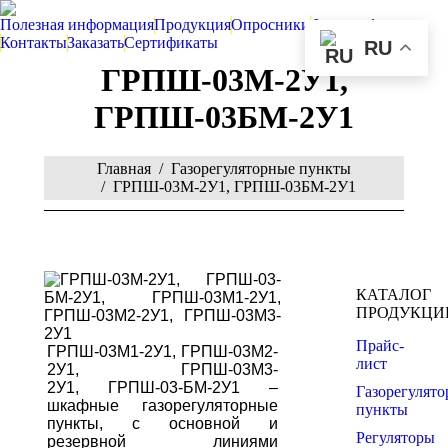
Полезная информация
Продукция
Опросники
Фотографии
Контакты
Заказать
Сертификаты
RU
ГРПШ-03М-2У1,
ГРПШ-03БМ-2У1
You are here:
Главная
Газорегуляторные пункты
ГРПШ-03М-2У1, ГРПШ-03БМ-2У1
КАТАЛОГ
ПРОДУКЦИ
Прайс-
ГРПШ-03М1-2У1,
ГРПШ-03М2-
лист
2У1,
ГРПШ-03М3-
2У1,
ГРПШ-03-БМ-2У1 –
Газорегулят
шкафные газорегуляторные
пункты
пункты, с основной и
Регуляторы
резервной линиями