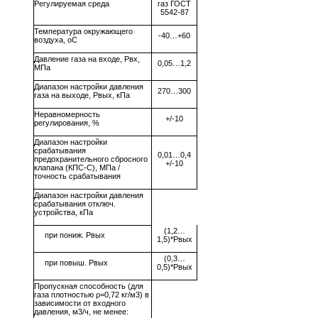
Регулируемая среда
газ ГОСТ
5542-87
Температура окружающего
-40…+60
воздуха, оС
Давление газа на входе, Рвх,
0,05…1,2
МПа
Диапазон настройки давления
270…300
газа на выходе, Рвых, кПа
Неравномерность
+/-10
регулирования, %
Диапазон настройки
срабатывания
0,01…0,4
предохранительного сбросного
+/-10
клапана (КПС-С), МПа /
точность срабатывания
Диапазон настройки давления
срабатывания отключ.
устройства, кПа
(1,2…
при пониж. Рвых
1,5)*Рвых
(0,3…
при повыш. Рвых
0,5)*Рвых
Пропускная способность (для
газа плотностью ρ=0,72 кг/м3) в
зависимости от входного
давления, м3/ч, не менее: