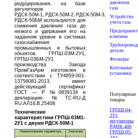
давления
редуцирования, на базе
газа
регуляторов
РДСК-50М-1,
РДСК-50М-2,
РДСК-50М-3
,
Устройства
РДСК-50БМ используются для
учета газа
снижения давления газа до
Предохранит
низкого и удержания его на
клапаны
заданном уровне в системах
газоснабжения
Трубопровод
промышленных и бытовых
детали
объектов. ГРПШ-03М-2У1,
ГРПШ-03БМ-2У1
Фильтры
производства Завода
Котельные
ПромГазАрм изготовлен в
установки
соответствии с ТУ4859-001-
13758081-2013, имеет
действующий сертификат
ГОСТ — Р №0839134 и
Популярные
декларацию №TC-RU-Д
товары
RU.АЛ16.В.25408
ГРПШ-04-
Технические
2У1
характеристики ГРПШ-03М1-
регуляторы
2У1 с двумя РДСК-50М-1
РДНК-400
Наименование параметра
Значение
ГРПШ-05-
2У1