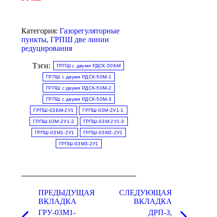
Категория:
Газорегуляторные
пункты
,
ГРПШ две линии
редуцирования
Тэги:
ГРПШ с двумя РДСК-50БМ
ГРПШ с двумя РДСК-50М-1
ГРПШ с двумя РДСК-50М-2
ГРПШ с двумя РДСК-50М-3
ГРПШ-03БМ-2У1
ГРПШ-03М-2У1-1
ГРПШ-03М-2У1-2
ГРПШ-03М-2У1-3
ГРПШ-03М1-2У1
ГРПШ-03М2-2У1
ГРПШ-03М3-2У1
Навигация
по
ПРЕДЫДУЩАЯ
СЛЕДУЮЩАЯ
ВКЛАДКА
ВКЛАДКА
комментариям
ГРУ-03М1-
ДРП-3,