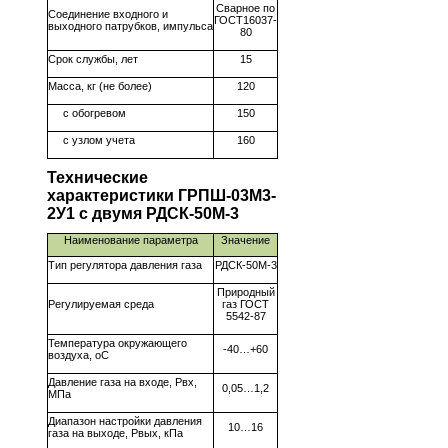
Сварное по
Соединение входного и
ГОСТ16037-
выходного патрубков, импульса
80
Срок службы, лет
15
Масса, кг (не более)
120
с обогревом
150
с узлом учета
160
Технические
характеристики ГРПШ-03М3-
2У1 с двумя РДСК-50М-3
Наименование параметра
Значение
Тип регулятора давления газа
РДСК-50М-3
Природный
Регулируемая среда
газ ГОСТ
5542-87
Температура окружающего
-40…+60
воздуха, оС
Давление газа на входе, Рвх,
0,05…1,2
МПа
Диапазон настройки давления
10…16
газа на выходе, Рвых, кПа