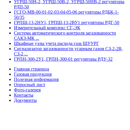
УГРШ-50Н-2, УГРШ-50В-2, УГРШ-50НВ-2 регуляторы
РДП-50
ГСГО-МВ-00-01-02-03-04-05-06 регуляторы РДБК-1-
50/35
ГРПШ-13-2НУ1, ГРПШ-13-2ВУ1 регуляторы РДГ-50
Измерительный комплекс СГ-ЭК
Система автоматического контроля загазованности
САКЗ-МК ...
Шкафные узлы учета расхода газа ШУУРГ
Сигнализатор загазованности угарным газом СЗ-2-2В,
СЗ-2 ...
ГРПН-300-2У1, ГРПН-300-01 регуляторы РДУ-32
Главная страница
Газовая продукция
Полезная информация
Опросный лист
Фото-галерея
Контакты
Документы
Контакты
:
+7(8452) 400-993 (отдел продаж)
Заявки принимаются: