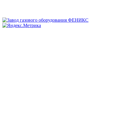
zakaz@zavod-grpsh.ru