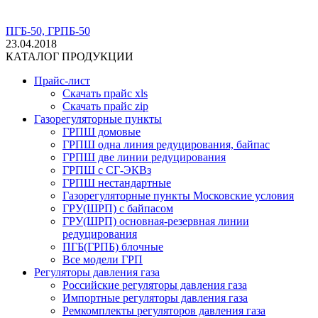
ПГБ-50, ГРПБ-50
23.04.2018
КАТАЛОГ ПРОДУКЦИИ
Прайс-лист
Скачать прайс xls
Скачать прайс zip
Газорегуляторные пункты
ГРПШ домовые
ГРПШ одна линия редуцирования, байпас
ГРПШ две линии редуцирования
ГРПШ с СГ-ЭКВз
ГРПШ нестандартные
Газорегуляторные пункты Московские условия
ГРУ(ШРП) с байпасом
ГРУ(ШРП) основная-резервная линии
редуцирования
ПГБ(ГРПБ) блочные
Все модели ГРП
Регуляторы давления газа
Российские регуляторы давления газа
Импортные регуляторы давления газа
Ремкомплекты регуляторов давления газа