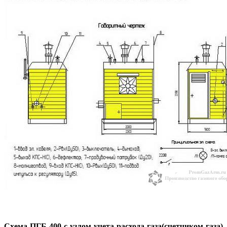
Схема ПГБ-400 с узлом учета расхода газа(счетчиком газа)