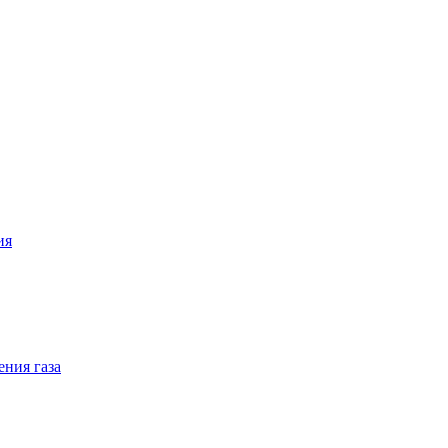
ия
ения газа