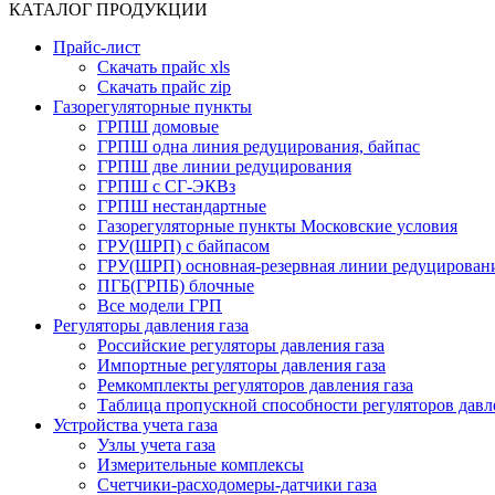
КАТАЛОГ ПРОДУКЦИИ
Прайс-лист
Скачать прайс xls
Скачать прайс zip
Газорегуляторные пункты
ГРПШ домовые
ГРПШ одна линия редуцирования, байпас
ГРПШ две линии редуцирования
ГРПШ с СГ-ЭКВз
ГРПШ нестандартные
Газорегуляторные пункты Московские условия
ГРУ(ШРП) с байпасом
ГРУ(ШРП) основная-резервная линии редуцирован
ПГБ(ГРПБ) блочные
Все модели ГРП
Регуляторы давления газа
Российские регуляторы давления газа
Импортные регуляторы давления газа
Ремкомплекты регуляторов давления газа
Таблица пропускной способности регуляторов давл
Устройства учета газа
Узлы учета газа
Измерительные комплексы
Счетчики-расходомеры-датчики газа