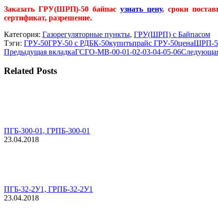
Заказать ГРУ(ШРП)-50 байпас
узнать цену
, сроки поста
сертификат, разрешение.
Категория:
Газорегуляторные пункты
,
ГРУ(ШРП) с Байпасом
Тэги:
ГРУ-50
ГРУ-50 с РДБК-50
купить
прайс ГРУ-50
цена
ШРП-5
Навигация
Предыдущая
Предыдущая вкладка
ГСГО-МВ-00-01-02-03-04-05-06
Следующая
вкладка
по
Related Posts
комментариям
ПГБ-300-01, ГРПБ-300-01
23.04.2018
ПГБ-32-2У1, ГРПБ-32-2У1
23.04.2018