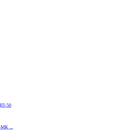
ДП-50
МК ...