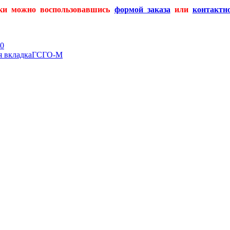
вки можно воспользовавшись
формой заказа
или
контактн
0
Следующая
 вкладка
ГСГО-М
вкладка