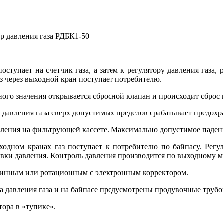
ор давления газа РДБК1-50
ступает на счетчик газа, а затем к регулятору давления газа, 
з через выходной кран поступает потребителю.
о значения открывается сбросной клапан и происходит сброс г
вления газа сверх допустимых пределов срабатывает предохран
вления на фильтрующей кассете. Максимально допустимое падени
одном кранах газ поступает к потребителю по байпасу. Регул
ки давления. Контроль давления производится по выходному м
урбинным или ротационным с электронным корректором.
ра давления газа и на байпасе предусмотрены продувочные труб
ора в «тупике».