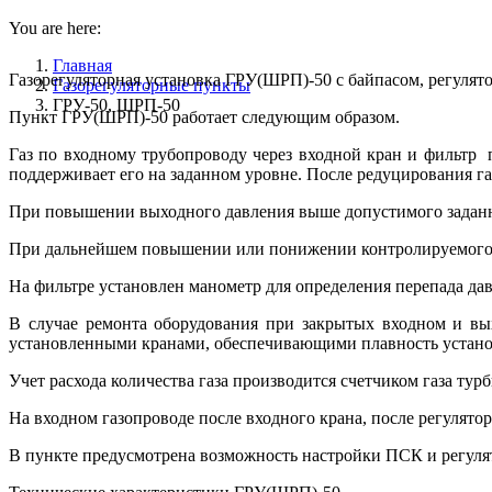
You are here:
Главная
Газорегуляторная установка ГРУ(ШРП)-50 с байпасом, регулят
Газорегуляторные пункты
ГРУ-50, ШРП-50
Пункт ГРУ(ШРП)-50 работает следующим образом.
Газ по входному трубопроводу через входной кран и фильтр по
поддерживает его на заданном уровне. После редуцирования га
При повышении выходного давления выше допустимого заданног
При дальнейшем повышении или понижении контролируемого да
На фильтре установлен манометр для определения перепада да
В случае ремонта оборудования при закрытых входном и вых
установленными кранами, обеспечивающими плавность установ
Учет расхода количества газа производится счетчиком газа т
На входном газопроводе после входного крана, после регулято
В пункте предусмотрена возможность настройки ПСК и регулят