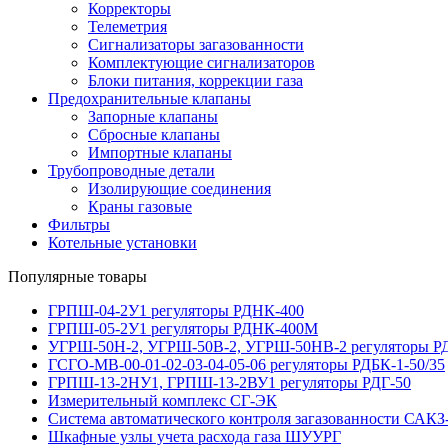
Корректоры
Телеметрия
Сигнализаторы загазованности
Комплектующие сигнализаторов
Блоки питания, коррекции газа
Предохранительные клапаны
Запорные клапаны
Сбросные клапаны
Импортные клапаны
Трубопроводные детали
Изолирующие соединения
Краны газовые
Фильтры
Котельные установки
Популярные товары
ГРПШ-04-2У1 регуляторы РДНК-400
ГРПШ-05-2У1 регуляторы РДНК-400М
УГРШ-50Н-2, УГРШ-50В-2, УГРШ-50НВ-2 регуляторы Р
ГСГО-МВ-00-01-02-03-04-05-06 регуляторы РДБК-1-50/35
ГРПШ-13-2НУ1, ГРПШ-13-2ВУ1 регуляторы РДГ-50
Измерительный комплекс СГ-ЭК
Система автоматического контроля загазованности САКЗ-
Шкафные узлы учета расхода газа ШУУРГ