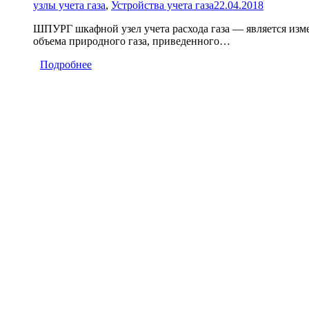
узлы учета газа
,
Устройства учета газа
22.04.2018
ШПУРГ шкафной узел учета расхода газа — является изм
объема природного газа, приведенного…
Подробнее