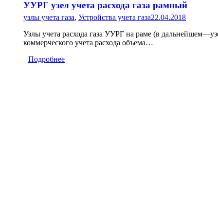
УУРГ узел учета расхода газа рамный
узлы учета газа
,
Устройства учета газа
22.04.2018
Узлы учета расхода газа УУРГ на раме (в дальнейшем—уз
коммерческого учета расхода объема…
Подробнее