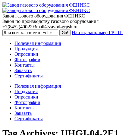
Skip
to
content
Завод газового оборудования ФЕНИКС
Завод по производству газового оборудования
+7(8452)400-993
mail@zavod-grpsh.ru
Найти, например ГРПШ
Полезная информация
Продукция
Опросники
Фотографии
Контакты
Заказать
Сертификаты
Полезная информация
Продукция
Опросники
Фотографии
Контакты
Заказать
Сертификаты
Tag Archives:
UHGI-04-2E1