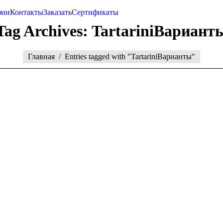
фии
Контакты
Заказать
Сертификаты
Tag Archives:
TartariniВариант
Главная
Entries tagged with "TartariniВарианты"