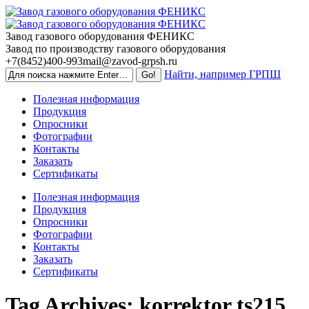
Skip
to
content
Завод газового оборудования ФЕНИКС
Завод по производству газового оборудования
+7(8452)400-993
mail@zavod-grpsh.ru
Найти, например ГРПШ
Полезная информация
Продукция
Опросники
Фотографии
Контакты
Заказать
Сертификаты
Полезная информация
Продукция
Опросники
Фотографии
Контакты
Заказать
Сертификаты
Tag Archives:
korrektor ts215