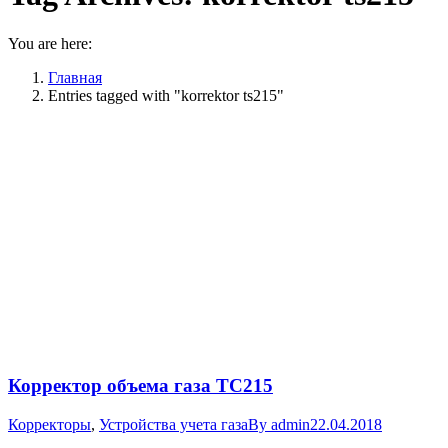
You are here:
Главная
Entries tagged with "korrektor ts215"
Корректор объема газа ТС215
Корректоры
,
Устройства учета газа
By
admin
22.04.2018