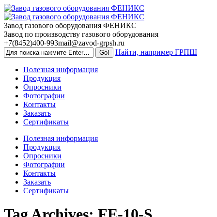
Skip
to
content
Завод газового оборудования ФЕНИКС
Завод по производству газового оборудования
+7(8452)400-993
mail@zavod-grpsh.ru
Найти, например ГРПШ
Полезная информация
Продукция
Опросники
Фотографии
Контакты
Заказать
Сертификаты
Полезная информация
Продукция
Опросники
Фотографии
Контакты
Заказать
Сертификаты
Tag Archives:
FE-10-S