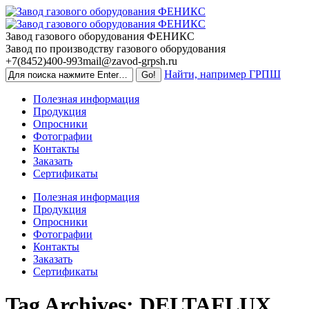
Skip
to
content
Завод газового оборудования ФЕНИКС
Завод по производству газового оборудования
+7(8452)400-993
mail@zavod-grpsh.ru
Найти, например ГРПШ
Полезная информация
Продукция
Опросники
Фотографии
Контакты
Заказать
Сертификаты
Полезная информация
Продукция
Опросники
Фотографии
Контакты
Заказать
Сертификаты
Tag Archives:
DELTAFLUX