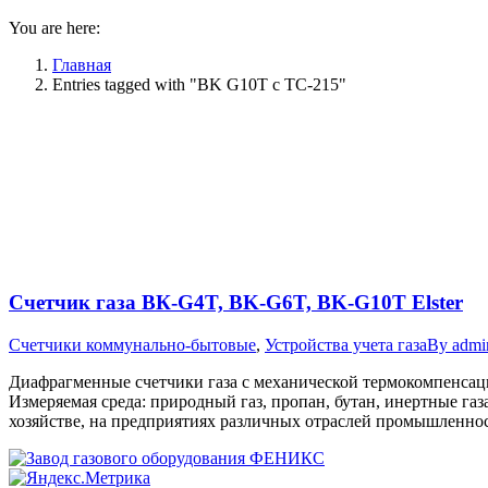
You are here:
Главная
Entries tagged with "BK G10T с ТС-215"
Счетчик газа ВК-G4T, BK-G6T, BK-G10T Elster
Счетчики коммунально-бытовые
,
Устройства учета газа
By
admi
Диафрагменные счетчики газа с механической термокомпенсаци
Измеряемая среда: природный газ, пропан, бутан, инертные га
хозяйстве, на предприятиях различных отраслей промышленнос