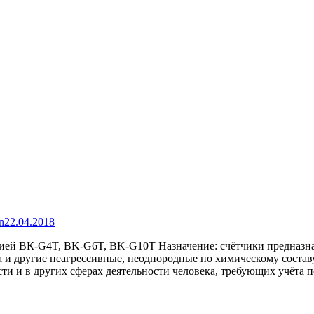
n
22.04.2018
ей ВК-G4T, BK-G6T, BK-G10T Назначение: счётчики предназначе
за и другие неагрессивные, неоднородные по химическому соста
ти и в других сферах деятельности человека, требующих учёта 