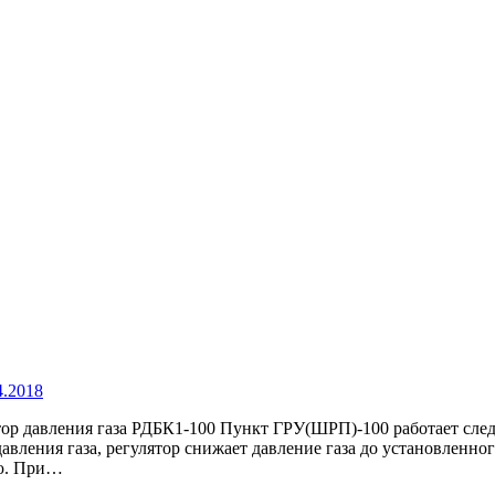
4.2018
тор давления газа РДБК1-100 Пункт ГРУ(ШРП)-100 работает сле
 давления газа, регулятор снижает давление газа до установленн
лю. При…