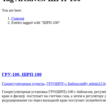
You are here:
Главная
Entries tagged with "ШРП-100"
ГРУ-100, ШРП-100
Газорегуляторные пункты
,
ГРУ(ШРП) с Байпасом
By
admin
22.0
Газорегуляторная установка ГРУ(ШРП)-100 с байпасом, регуля
кран и фильтр поступает на счетчик газа, а затем к регулятору
редуцирования газ через выходной кран поступает потребите