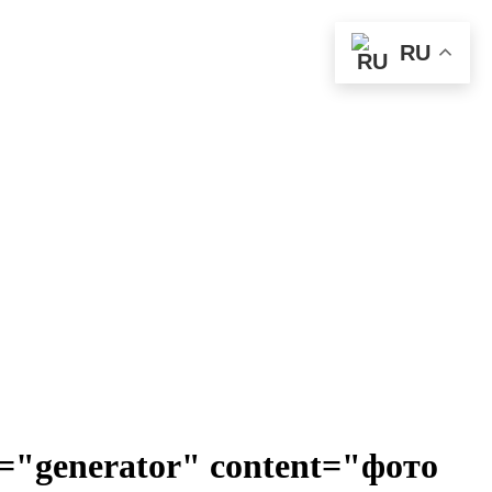
RU
"generator" content="фото