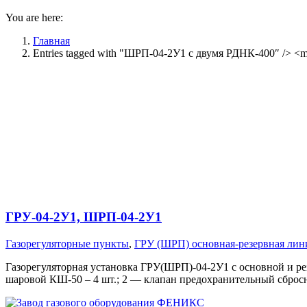
You are here:
Главная
Entries tagged with "ШРП-04-2У1 с двумя РДНК-400″ /> <m
ГРУ-04-2У1, ШРП-04-2У1
Газорегуляторные пункты
,
ГРУ (ШРП) основная-резервная лин
Газорегуляторная установка ГРУ(ШРП)-04-2У1 с основной и р
шаровой КШ-50 – 4 шт.; 2 — клапан предохранительный сброс