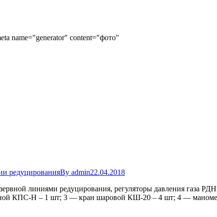
eta name="generator" content="фото"
ии редуцирования
By
admin
22.04.2018
езервной линиями редуцирования, регуляторы давления газа Р
ной КПС-Н – 1 шт; 3 — кран шаровой КШ-20 – 4 шт; 4 — маноме