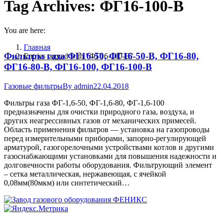
Tag Archives:
ФГ16-100-В
You are here:
Главная
Фильтры газа ФГ16-50, ФГ16-50-В, ФГ16-80,
Entries tagged with "ФГ16-100-В"
ФГ16-80-В, ФГ16-100, ФГ16-100-В
Газовые фильтры
By
admin
22.04.2018
Фильтры газа ФГ-1,6-50, ФГ-1,6-80, ФГ-1,6-100
предназначены для очистки природного газа, воздуха, и
других неагрессивных газов от механических примесей.
Область применения фильтров — установка на газопроводы
перед измерительными приборами, запорно-регулирующей
арматурой, газогорелочными устройствами котлов и другими
газоснабжающими установками для повышения надежности и
долговечности работы оборудования. Фильтрующий элемент
– сетка металлическая, нержавеющая, с ячейкой
0,08мм(80мкм) или синтетический…