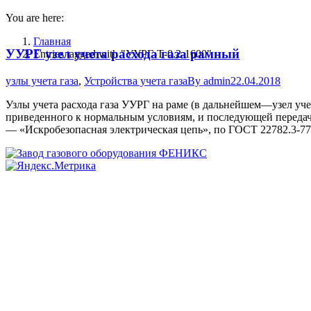
You are here:
Главная
УУРГ узел учета расхода газа рамный
Entries tagged with "УУРГ-Т-0.2-1600"
узлы учета газа
,
Устройства учета газа
By
admin
22.04.2018
Узлы учета расхода газа УУРГ на раме (в дальнейшем—узел уче
приведенного к нормальным условиям, и последующей передач
— «Искробезопасная электрическая цепь», по ГОСТ 22782.3-