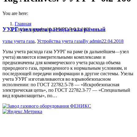
You are here:
Главная
УУРГ узел учета расхода газа рамный
Entries tagged with "УУРГ-Р-0.2-100"
узлы учета газа
,
Устройства учета газа
By
admin
22.04.2018
Узлы учета расхода газа УУРГ на раме (в дальнейшем—узел
учета) являются измерительными комплексами и
предназначены для коммерческого учета расхода объема
природного газа, приведенного к нормальным условиям, и
последующей передачи информации в другие системы. Узелы
учета УУРГ изготавливаются во взрывобезопасном
исполнении: по ГОСТ 22782.5-78 — «Искробезопасная
электрическая цепь», по ГОСТ 22782.3-77 — «Специальный
вид взрывозащиты», по…