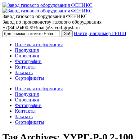
Skip
to
content
Завод газового оборудования ФЕНИКС
Завод по производству газового оборудования
+7(8452)400-993
mail@zavod-grpsh.ru
Найти, например ГРПШ
Полезная информация
Продукция
Опросники
Фотографии
Контакты
Заказать
Сертификаты
Полезная информация
Продукция
Опросники
Фотографии
Контакты
Заказать
Сертификаты
Tag Archives:
УУРГ-Р-0.2-100