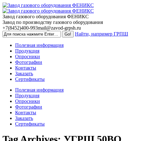
Skip
to
content
Завод газового оборудования ФЕНИКС
Завод по производству газового оборудования
+7(8452)400-993
mail@zavod-grpsh.ru
Найти, например ГРПШ
Полезная информация
Продукция
Опросники
Фотографии
Контакты
Заказать
Сертификаты
Полезная информация
Продукция
Опросники
Фотографии
Контакты
Заказать
Сертификаты
Tag Archives:
УГРШ 50ВО