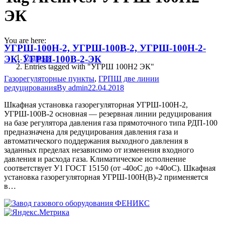
ЭК
You are here:
УГРШ-100Н-2, УГРШ-100В-2, УГРШ-100Н-2-
Главная
ЭК, УГРШ-100В-2-ЭК
Entries tagged with "УГРШ 100Н2 ЭК"
Газорегуляторные пункты
,
ГРПШ две линии
редуцирования
By
admin
22.04.2018
Шкафная установка газорегуляторная УГРШ-100Н-2,
УГРШ-100В-2 основная — резервная линии редуцирования
на базе регулятора давления газа прямоточного типа РДП-100
предназначена для редуцирования давления газа и
автоматического поддержания выходного давления в
заданных пределах независимо от изменения входного
давления и расхода газа. Климатическое исполнение
соответствует У1 ГОСТ 15150 (от -40oС до +40oС). Шкафная
установка газорегуляторная УГРШ-100Н(В)-2 применяется
в…