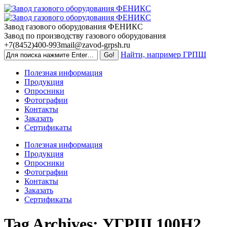
Skip
to
content
Завод газового оборудования ФЕНИКС
Завод по производству газового оборудования
+7(8452)400-993
mail@zavod-grpsh.ru
Найти, например ГРПШ
Полезная информация
Продукция
Опросники
Фотографии
Контакты
Заказать
Сертификаты
Полезная информация
Продукция
Опросники
Фотографии
Контакты
Заказать
Сертификаты
Tag Archives:
УГРШ 100Н2