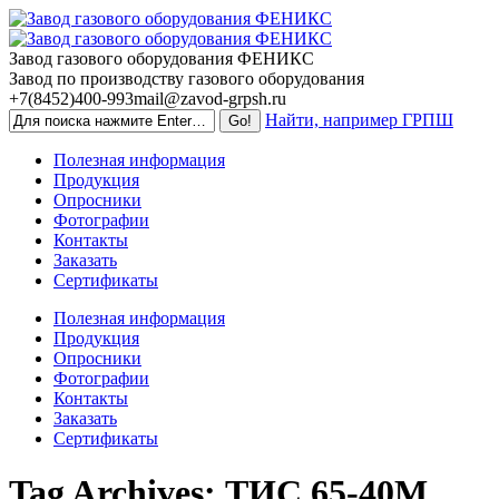
Skip
to
content
Завод газового оборудования ФЕНИКС
Завод по производству газового оборудования
+7(8452)400-993
mail@zavod-grpsh.ru
Найти, например ГРПШ
Полезная информация
Продукция
Опросники
Фотографии
Контакты
Заказать
Сертификаты
Полезная информация
Продукция
Опросники
Фотографии
Контакты
Заказать
Сертификаты
Tag Archives:
ТИС 65-40М