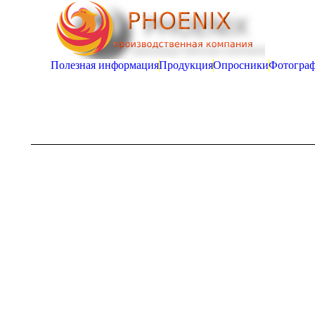
Полезная информация
Продукция
Опросники
Фотогра
You are here: