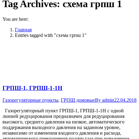
Tag Archives:
схема грпш 1
You are here:
Главная
Entries tagged with "схема грпш 1"
ГРПШ-1, ГРПШ-1-1Н
Газорегуляторные пункты
,
ГРПШ домовые
By
admin
22.04.2018
Газорегуляторный пункт ГРПШ-1, ГРПШ-1-1Н с одной
линией редуцирования предназначен для редуцирования
высокого, среднего давления на низкое, автоматического
поддержания выходного давления на заданном уровне,
независимо от изменения входного давления и расхода,
автоматического прекращения подачи газа при повышении