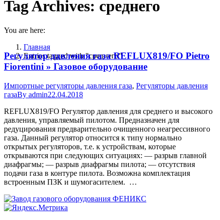
Tag Archives:
среднего
You are here:
Главная
Регулятор давления газа REFLUX819/FO Pietro
Entries tagged with "среднего"
Fiorentini » Газовое оборудование
Импортные регуляторы давления газа
,
Регуляторы давления
газа
By
admin
22.04.2018
REFLUX819/FO Регулятор давления для среднего и высокого
давления, управляемый пилотом. Предназначен для
редуцирования предварительно очищенного неагрессивного
газа. Данный регулятор относится к типу нормально
открытых регуляторов, т.е. к устройствам, которые
открываются при следующих ситуациях: — разрыв главной
диафрагмы; — разрыв диафрагмы пилота; — отсутствия
подачи газа в контуре пилота. Возможна комплектация
встроенным ПЗК и шумогасителем. …