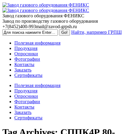
Skip
to
content
Завод газового оборудования ФЕНИКС
Завод по производству газового оборудования
+7(8452)400-993
mail@zavod-grpsh.ru
Найти, например ГРПШ
Полезная информация
Продукция
Опросники
Фотографии
Контакты
Заказать
Сертификаты
Полезная информация
Продукция
Опросники
Фотографии
Контакты
Заказать
Сертификаты
Tag Archives:
СППК4Р 80-