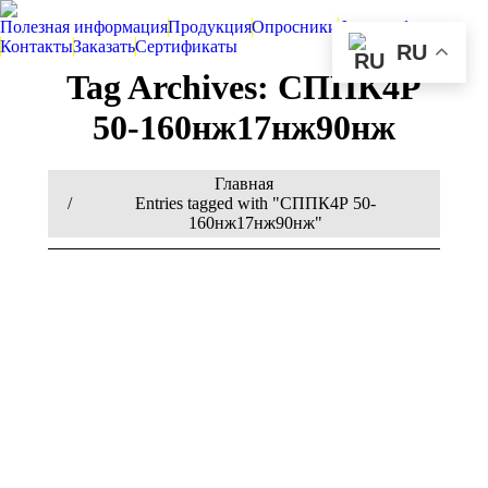
Полезная информация
Продукция
Опросники
Фотографии
Контакты
Заказать
Сертификаты
RU
Tag Archives:
СППК4Р
50-160нж17нж90нж
You are here:
Главная
Entries tagged with "СППК4Р 50-
160нж17нж90нж"