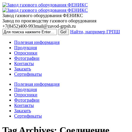
Skip
to
content
Завод газового оборудования ФЕНИКС
Завод по производству газового оборудования
+7(8452)400-993
mail@zavod-grpsh.ru
Найти, например ГРПШ
Полезная информация
Продукция
Опросники
Фотографии
Контакты
Заказать
Сертификаты
Полезная информация
Продукция
Опросники
Фотографии
Контакты
Заказать
Сертификаты
Tag Archives:
Соединение