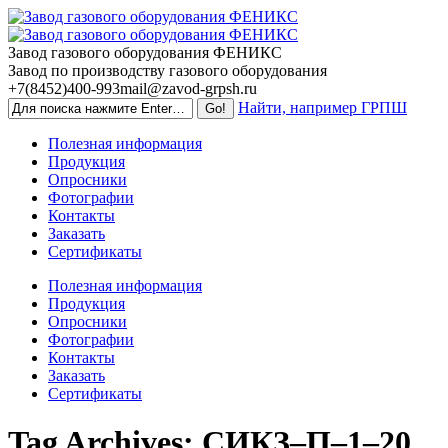
Skip
to
content
Завод газового оборудования ФЕНИКС
Завод по производству газового оборудования
+7(8452)400-993
mail@zavod-grpsh.ru
Найти, например ГРПШ
Полезная информация
Продукция
Опросники
Фотографии
Контакты
Заказать
Сертификаты
Полезная информация
Продукция
Опросники
Фотографии
Контакты
Заказать
Сертификаты
Tag Archives:
СИКЗ–П–1–20