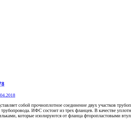
78
.04.2018
вляет собой прочноплотное соединение двух участков трубоп
ь трубопровода. ИФС состоит из трех фланцев. В качестве упло
льками, которые изолируются от фланца фторопластовыми вту