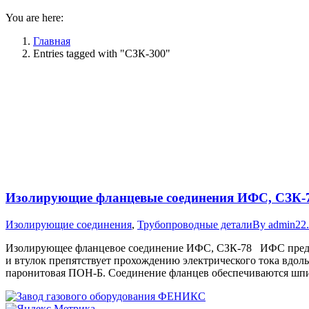
You are here:
Главная
Entries tagged with "СЗК-300"
Изолирующие фланцевые соединения ИФС, СЗК-
Изолирующие соединения
,
Трубопроводные детали
By
admin
22
Изолирующее фланцевое соединение ИФС, СЗК-78 ИФС предста
и втулок препятствует прохождению электрического тока вдол
паронитовая ПОН-Б. Соединение фланцев обеспечиваются шпи