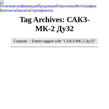
Полезная информация
Продукция
Опросники
Фотографии
Контакты
Заказать
Сертификаты
Tag Archives:
САКЗ-
МК-2 Ду32
You are here:
Главная
Entries tagged with "САКЗ-МК-2 Ду32"