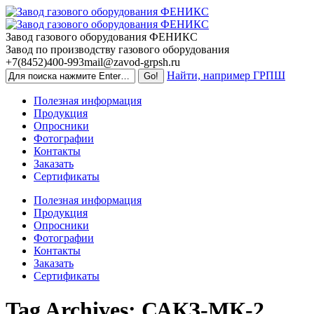
Skip
to
content
Завод газового оборудования ФЕНИКС
Завод по производству газового оборудования
+7(8452)400-993
mail@zavod-grpsh.ru
Найти, например ГРПШ
Полезная информация
Продукция
Опросники
Фотографии
Контакты
Заказать
Сертификаты
Полезная информация
Продукция
Опросники
Фотографии
Контакты
Заказать
Сертификаты
Tag Archives:
САКЗ-МК-2