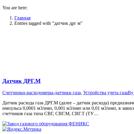
You are here:
Главная
Entries tagged with "датчик дрг м"
Датчик ДРГ.М
Счетчники-расходомеры-датчики газа
,
Устройства учета газа
B
Датчик расхода газа ДРГ.М (далее – датчик расхода) предназна
импульса 0,0001 м3/имп, 0,001 м3/имп или 0,01 м3/имп, в зави
счетчиков газа типа СВГ, СВГ.М, СВГ.Т (ТУ…