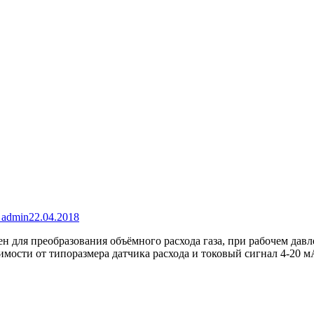
y
admin
22.04.2018
чен для преобразования объёмного расхода газа, при рабочем да
симости от типоразмера датчика расхода и токовый сигнал 4-20 м