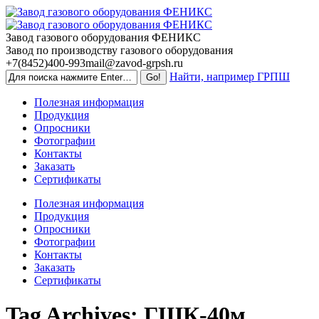
Skip
to
content
Завод газового оборудования ФЕНИКС
Завод по производству газового оборудования
+7(8452)400-993
mail@zavod-grpsh.ru
Найти, например ГРПШ
Полезная информация
Продукция
Опросники
Фотографии
Контакты
Заказать
Сертификаты
Полезная информация
Продукция
Опросники
Фотографии
Контакты
Заказать
Сертификаты
Tag Archives:
ГШК-40м