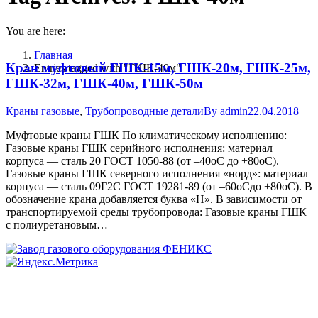
You are here:
Главная
Кран муфтовый ГШК-15м, ГШК-20м, ГШК-25м,
Entries tagged with "ГШК-40м"
ГШК-32м, ГШК-40м, ГШК-50м
Краны газовые
,
Трубопроводные детали
By
admin
22.04.2018
Муфтовые краны ГШК По климатическому исполнению:
Газовые краны ГШК серийного исполнения: материал
корпуса — сталь 20 ГОСТ 1050-88 (от –40оС до +80оС).
Газовые краны ГШК северного исполнения «норд»: материал
корпуса — сталь 09Г2С ГОСТ 19281-89 (от –60оСдо +80оС). В
обозначение крана добавляется буква «Н». В зависимости от
транспортируемой среды трубопровода: Газовые краны ГШК
с полиуретановым…