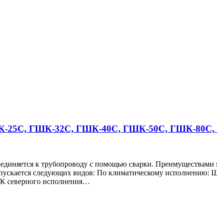
К-25С, ГШК-32С, ГШК-40С, ГШК-50С, ГШК-80С,
иняется к трубопроводу с помощью сварки. Преимуществами яв
ускается следующих видов: По климатическому исполнению: Ш
ГШК северного исполнения…