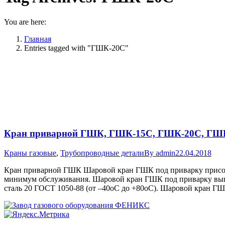
You are here:
Главная
Entries tagged with "ГШК-20С"
Кран приварной ГШК, ГШК-15С, ГШК-20С, ГШ
Краны газовые
,
Трубопроводные детали
By
admin
22.04.2018
Кран приварной ГШК Шаровой кран ГШК под приварку присоед
минимум обслуживания. Шаровой кран ГШК под приварку вып
сталь 20 ГОСТ 1050-88 (от –40оС до +80оС). Шаровой кран 