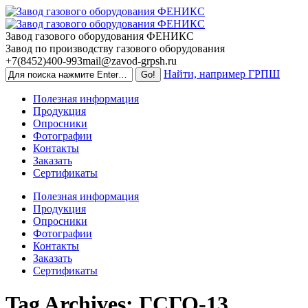
Skip
to
content
Завод газового оборудования ФЕНИКС
Завод по производству газового оборудования
+7(8452)400-993
mail@zavod-grpsh.ru
Найти, например ГРПШ
Полезная информация
Продукция
Опросники
Фотографии
Контакты
Заказать
Сертификаты
Полезная информация
Продукция
Опросники
Фотографии
Контакты
Заказать
Сертификаты
Tag Archives:
ГСГО-13