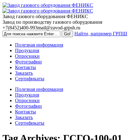
Skip
to
content
Завод газового оборудования ФЕНИКС
Завод по производству газового оборудования
+7(8452)400-993
mail@zavod-grpsh.ru
Найти, например ГРПШ
Полезная информация
Продукция
Опросники
Фотографии
Контакты
Заказать
Сертификаты
Полезная информация
Продукция
Опросники
Фотографии
Контакты
Заказать
Сертификаты
Tag Archives:
ГСГО-100-01