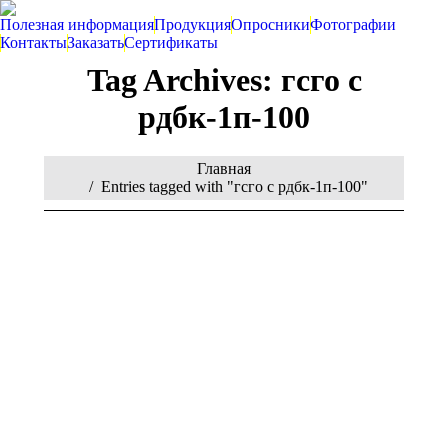
Полезная информация
Продукция
Опросники
Фотографии
Контакты
Заказать
Сертификаты
Tag Archives:
гсго с
рдбк-1п-100
You are here:
Главная
Entries tagged with "гсго с рдбк-1п-100"