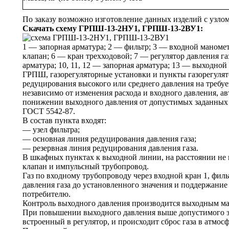
По заказу возможно изготовление данных изделий с узло
Скачать схему ГРПШ-13-2НУ1, ГРПШ-13-2ВУ1:
1 — запорная арматура; 2 — фильтр; 3 — входной маномет
клапан; 6 — кран трехходовой; 7 — регулятор давления га
арматура; 10, 11, 12 — запорная арматура; 13 — выходной
ГРПШ, газорегуляторные установки и пункты газорегуля
редуцирования высокого или среднего давления на требу
независимо от изменения расхода и входного давления, 
понижении выходного давления от допустимых заданных з
ГОСТ 5542-87.
В состав пункта входят:
— узел фильтра;
— основная линия редуцирования давления газа;
— резервная линия редуцирования давления газа.
В шкафных пунктах к выходной линии, на расстоянии не
клапан и импульсный трубопровод.
Газ по входному трубопроводу через входной кран 1, филь
давления газа до установленного значения и поддержание 
потребителю.
Контроль выходного давления производится выходным ма
При повышении выходного давления выше допустимого зад
встроенный в регулятор, и происходит сброс газа в атмосф