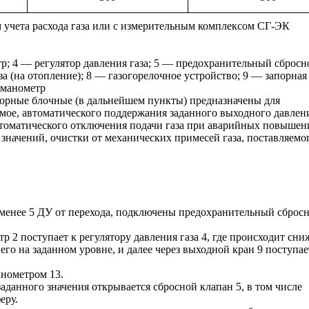
м учета расхода газа или с измерительным комплексом СГ-ЭК
р; 4 — регулятор давления газа; 5 — предохранительный сбросн
за (на отопление); 8 — газогорелочное устройство; 9 — запорная
 манометр
торные блочные (в дальнейшем пункты) предназначены для
емое, автоматического поддержания заданного выходного давлен
автоматического отключения подачи газа при аварийных повышен
начений, очистки от механических примесей газа, поставляемо
 менее 5 ДУ от перехода, подключены предохранительный сброс
тр 2 поступает к регулятору давления газа 4, где происходит сн
его на заданном уровне, и далее через выходной кран 9 поступае
нометром 13.
анного значения открывается сбросной клапан 5, в том числе
еру.