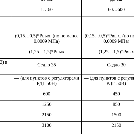
1…60
60…600
(0,15…0,5)*Рвых. (но не менее
(0,15…0,5)*Рвых. (но н
0,0009 МПа)
0,0009 МПа)
(1,25…1,5)*Рвых
(1,25…1,5)*Рвых
3) в
Седло 35
Седло 30
— (для пунктов с регуляторами
— (для пунктов с регул
РДГ-50Н)
РДГ-50В)
600
450
1250
850
2150
1500
3100
2150