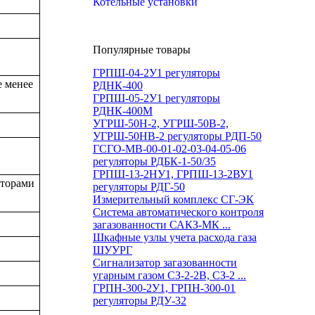
Котельные установки
Популярные товары
ГРПШ-04-2У1 регуляторы
е менее
РДНК-400
ГРПШ-05-2У1 регуляторы
РДНК-400М
УГРШ-50Н-2, УГРШ-50В-2,
УГРШ-50НВ-2 регуляторы РДП-50
ГСГО-МВ-00-01-02-03-04-05-06
регуляторы РДБК-1-50/35
ГРПШ-13-2НУ1, ГРПШ-13-2ВУ1
яторами
регуляторы РДГ-50
Измерительный комплекс СГ-ЭК
Система автоматического контроля
загазованности САКЗ-МК ...
Шкафные узлы учета расхода газа
ШУУРГ
Сигнализатор загазованности
угарным газом СЗ-2-2В, СЗ-2 ...
ГРПН-300-2У1, ГРПН-300-01
регуляторы РДУ-32