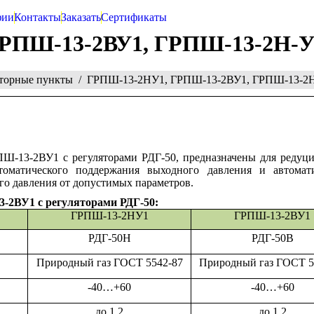
фии
Контакты
Заказать
Сертификаты
РПШ-13-2ВУ1, ГРПШ-13-2Н-У
яторные пункты
ГРПШ-13-2НУ1, ГРПШ-13-2ВУ1, ГРПШ-13-2Н
Ш-13-2ВУ1 с регуляторами РДГ-50,
предназначены для редуц
томатического поддержания выходного давления и автомати
го давления от допустимых параметров.
-2ВУ1 с регуляторами РДГ-50
:
ГРПШ-13-2НУ1
ГРПШ-13-2ВУ1
РДГ-50Н
РДГ-50В
Природный газ ГОСТ 5542-87
Природный газ ГОСТ 5
-40…+60
-40…+60
до 1,2
до 1,2