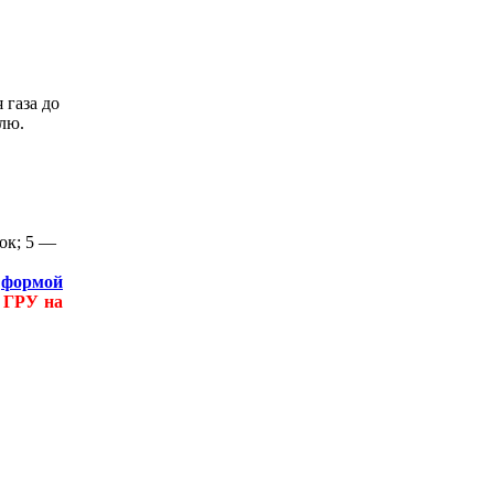
 газа до
елю.
ок; 5 —
ь
формой
м ГРУ на