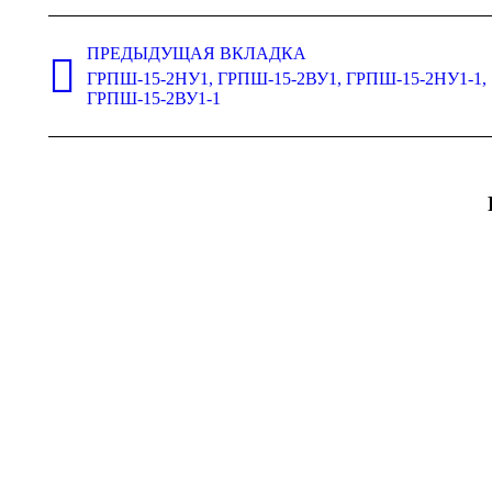
Навигация
по
ПРЕДЫДУЩАЯ ВКЛАДКА
ГРПШ-15-2НУ1, ГРПШ-15-2ВУ1, ГРПШ-15-2НУ1-1,
комментариям
Предыдущая
ГРПШ-15-2ВУ1-1
вкладка