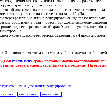
ого давления газа сверх допустимых пределов срабатывает
р, перекрывая вход газа в регулятор.
аченный для замера входного давления и определения перепада
ое падение давления на кассете фильтра — 10 кПа.
елю через резервную линию редуцирования, где газ по входному
регулятору давления газа 4. Здесь происходит снижение давления
ровне, и далее через выходной кран 9 газ поступает к потребит
нометром 13.
дного крана 1, после регулятора давления газа 4 предусмотрены
ых; 3 — подвод импульса к регулятору; 4 — продувочный патруб
РДГ-50
узнать цену
, сроки поставки можно воспользовавшис
оставим: схему, паспорт, сертификат, разрешение. Изготови
е пункты
,
ГРПШ две линии редуцирования
ПШ-13-2ВУ1
ГРПШ-13-2Н-У1
ГРПШ-13-2НУ1