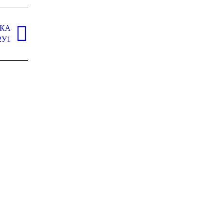
КА
2У1