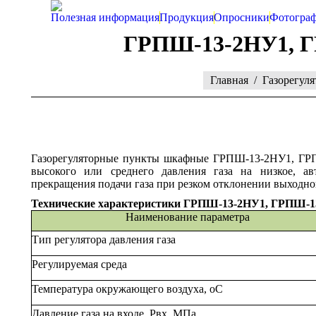
Полезная информация
Продукция
Опросники
Фотогра
ГРПШ-13-2НУ1, Г
You are here:
Главная
Газорегул
Газорегуляторные пункты шкафные
ГРПШ-13-2НУ1, ГРП
высокого или среднего давления газа на низкое, ав
прекращения подачи газа при резком отклонении выходно
Технические характеристики ГРПШ-13-2НУ1, ГРПШ-13
Наименование параметра
Тип регулятора давления газа
Регулируемая среда
Температура окружающего воздуха, оС
Давление газа на входе, Рвх, МПа