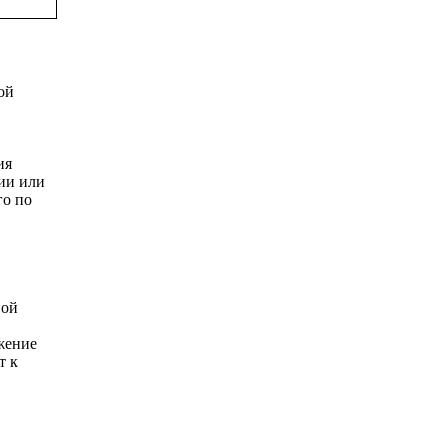
ой
ия
ии или
го по
ной
ижение
т к